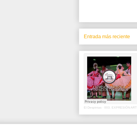
Entrada más reciente
El Despintas
·
003. EXPRESIÓN ART