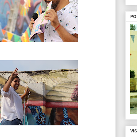
PO
VI